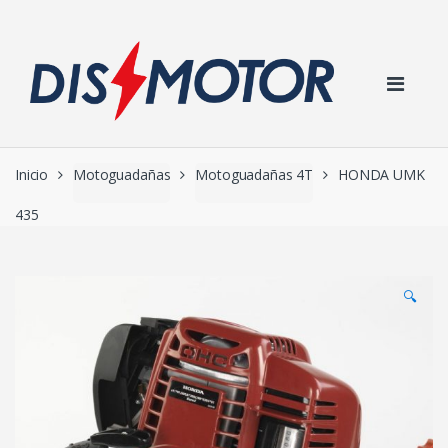
Skip to navigation
Skip to content
Inicio
Motoguadañas
Motoguadañas 4T
HONDA UMK
435
🔍