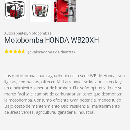
Autocebantes
,
Motobombas
Motobomba HONDA WB20XH
(
2
valoraciones de clientes)
Valorado
2
4.50
sobre
5 basado
en
puntuacione
Las motobombas para agua limpia de la serie WB de Honda, son
s de
ligeras, compactas, ofrecen fácil arranque, solidez, resistencia y
clientes
un rendimiento superior de bombeo. El diseño optimizado de su
marco facilita el cambio de carburador sin tener que desmontar
la motobomba. Consumo eficiente Gran potencia, menos ruido
Bajo costo de mantenimiento Uso: residencial, mantenimiento
de áreas verdes, agricultura, ganadería, industrial.