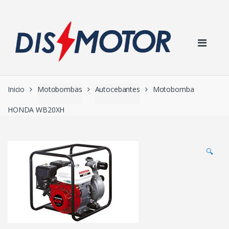
Skip to navigation
Skip to content
Inicio
Motobombas
Autocebantes
Motobomba
HONDA WB20XH
🔍